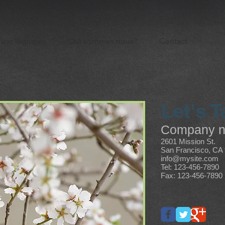
vos légumes
Qui sommes nous?
Contact
Let's T
Company 
2601 Mission St.
San Francisco, CA
info@mysite.com
Tel: 123-456-7890
Fax: 123-456-7890