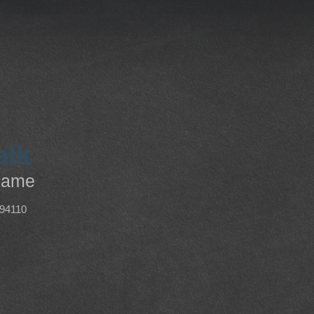
alk
name
 94110